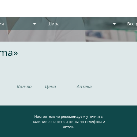
ия
Шира
Все
rma»
Кол-во
Цена
Аптека
Настоятельно рекомендуем уточнять
наличие лекарств и цены по телефонам
аптек.