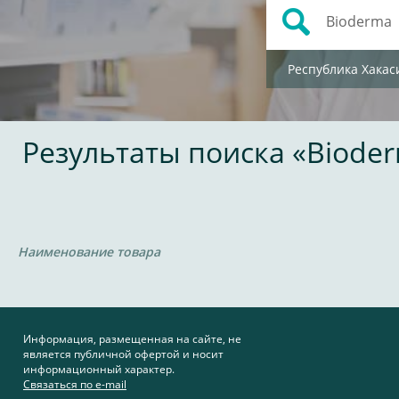
Республика Хакас
Результаты поиска «Biode
Наименование товара
Информация, размещенная на сайте, не
является публичной офертой и носит
информационный характер.
Связаться по e-mail