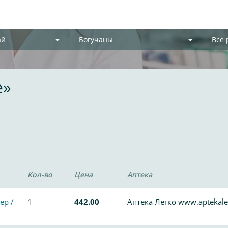
ай
Богучаны
Все
e»
Кол-во
Цена
Аптека
ер /
1
442.00
Аптека Легко www.aptekale