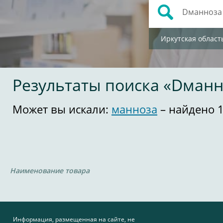
Иркутская област
Результаты поиска «Dманн
Может вы искали:
манноза
– найдено 
Наименование товара
Информация, размещенная на сайте, не