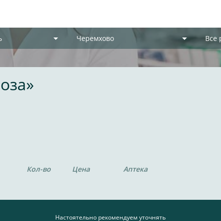
ь
Черемхово
Все
оза»
1
Кол-во
Цена
Аптека
Настоятельно рекомендуем уточнять