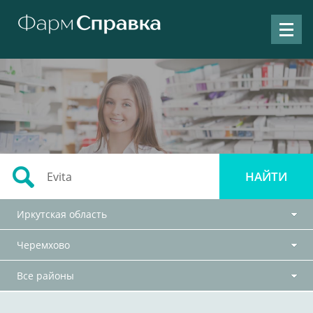
Иркутская область
Черемхово
Все районы