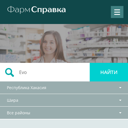
Республика Хакасия
Шира
Все районы