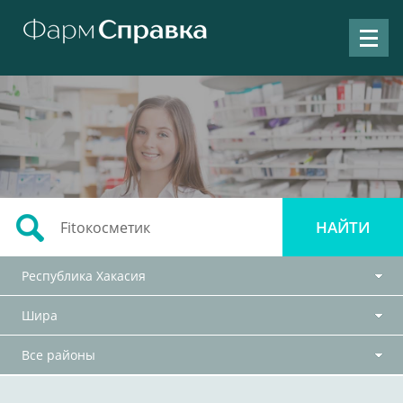
Республика Хакасия
Шира
Все районы