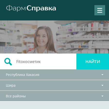
Республика Хакасия
Шира
Все районы