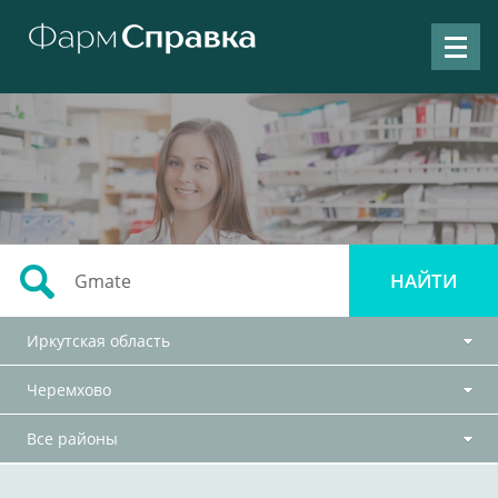
Иркутская область
Черемхово
Все районы