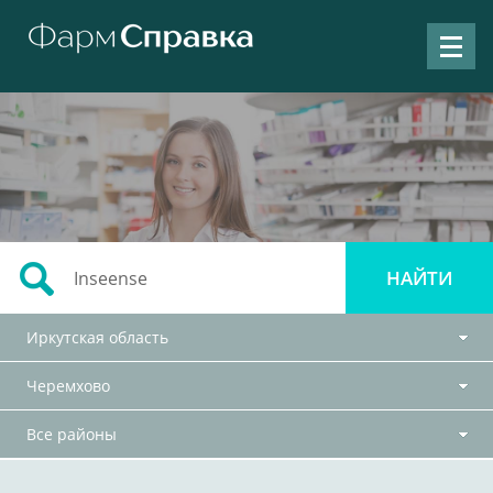
Иркутская область
Черемхово
Все районы