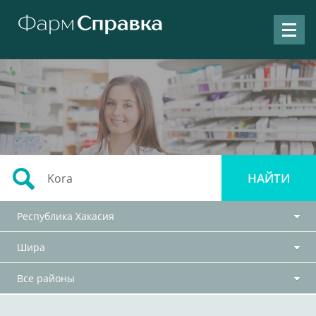
Республика Хакасия
Шира
Все районы