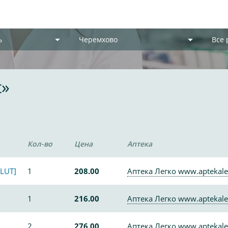
ь
Черемхово
Все
t»
Кол-во
Цена
Аптека
LUT]
1
208.00
Аптека Легко www.aptekale
1
216.00
Аптека Легко www.aptekale
2
276.00
Аптека Легко www.aptekale