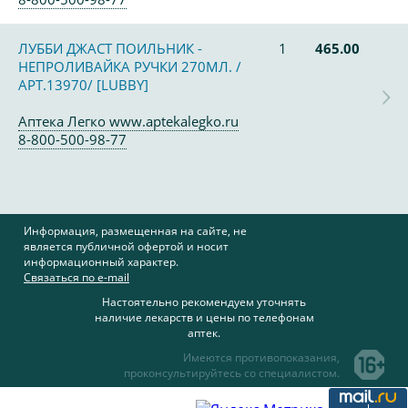
ЛУББИ ДЖАСТ ПОИЛЬНИК -
1
465.00
НЕПРОЛИВАЙКА РУЧКИ 270МЛ. /
АРТ.13970/ [LUBBY]
Аптека Легко www.aptekalegko.ru
8-800-500-98-77
Информация, размещенная на сайте, не
является публичной офертой и носит
информационный характер.
Связаться по e-mail
Настоятельно рекомендуем уточнять
наличие лекарств и цены по телефонам
аптек.
Имеются противопоказания,
проконсультируйтесь со специалистом.