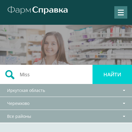
Иркутская область
Черемхово
Все районы