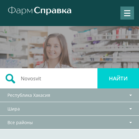
Республика Хакасия
Шира
Все районы