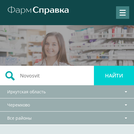
Иркутская область
Черемхово
Все районы