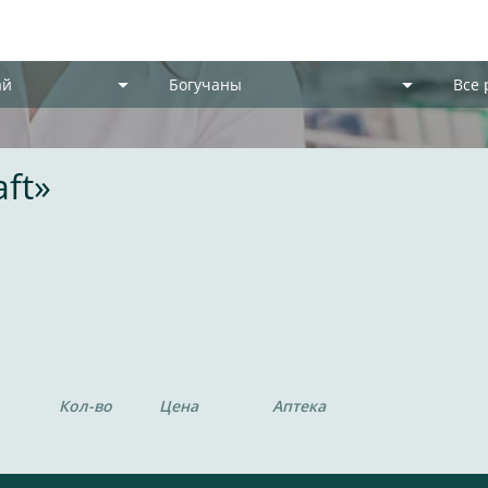
ай
Богучаны
Все
ft»
Кол-во
Цена
Аптека