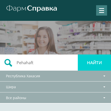
Республика Хакасия
Шира
Все районы