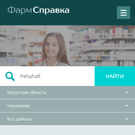
Иркутская область
Черемхово
Все районы