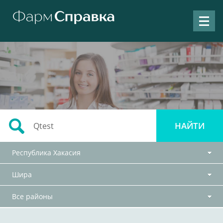
Республика Хакасия
Шира
Все районы