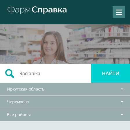
Иркутская область
Черемхово
Все районы