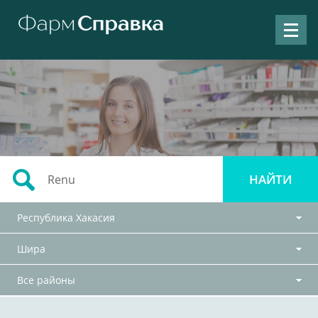
Республика Хакасия
Шира
Все районы