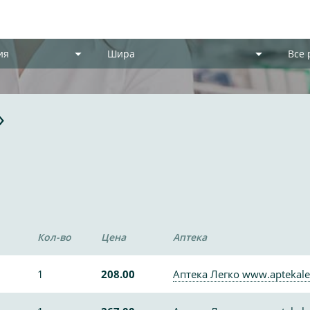
ия
Шира
Все
»
Кол-во
Цена
Аптека
1
208.00
Аптека Легко www.aptekale