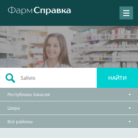
Республика Хакасия
Шира
Все районы