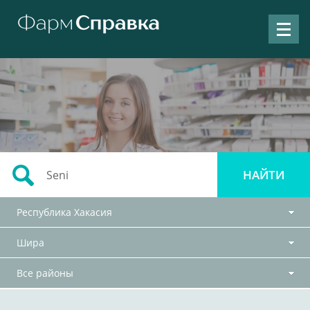
Республика Хакасия
Шира
Все районы