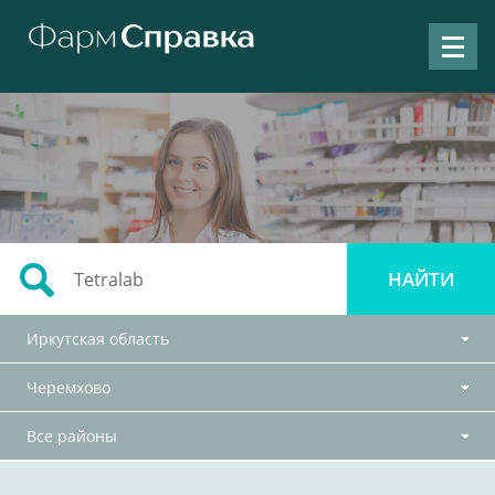
Иркутская область
Черемхово
Все районы