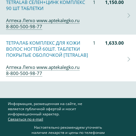
TETRALAB СЕЛЕН+ЦИНК КОМПЛЕКС
1
1,150.00
90 ШТ ТАБЛЕТКИ
Аптека Легко www.aptekalegko.ru
8-800-500-98-77
ТЕТРАЛАБ КОМПЛЕКС ДЛЯ КОЖИ
1
1,633.00
ВОЛОС НОГТЕЙ 60ШТ. ТАБЛЕТКИ
ПОКРЫТЫЕ ОБОЛОЧКОЙ [TETRALAB]
Аптека Легко www.aptekalegko.ru
8-800-500-98-77
Информация, размещенная на сайте, не
является публичной офертой и носит
информационный характер.
Связаться по e-mail
Настоятельно рекомендуем уточнять
наличие лекарств и цены по телефонам