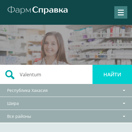
Республика Хакасия
Шира
Все районы