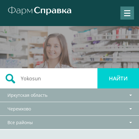
Иркутская область
Черемхово
Все районы