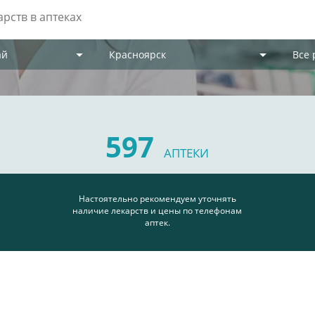
ай
Красноярск
Все
597
АПТЕКИ
Настоятельно рекомендуем уточнять
наличие лекарств и цены по телефонам
аптек.